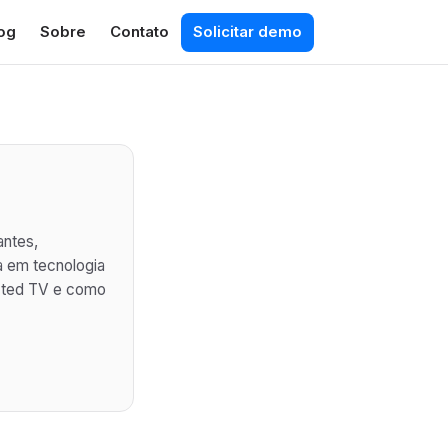
og
Sobre
Contato
Solicitar demo
antes,
a em tecnologia
ected TV e como