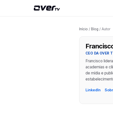
Início
/
Blog
/ Autor
Francisc
CEO DA OVER 
Francisco lider
academias e clí
de mídia e publ
estabelecimento
LinkedIn
Sobr