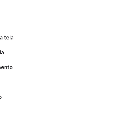
a tela
la
mento
o