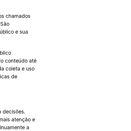
 os chamados
 São
úblico e sua
blico
do conteúdo até
da coleta e uso
icas de
m decisões.
 mais atenção e
tinuamente a