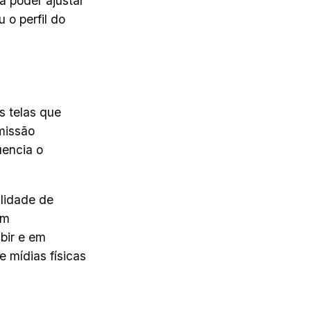
a poder ajustar
 o perfil do
s telas que
missão
uencia o
lidade de
um
ibir e em
 mídias físicas