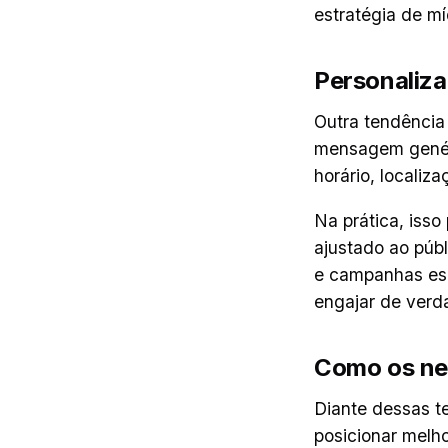
estratégia de mí
Personaliza
Outra tendência 
mensagem genéri
horário, localiz
Na prática, isso
ajustado ao púb
e campanhas esp
engajar de verda
Como os ne
Diante dessas t
posicionar melho