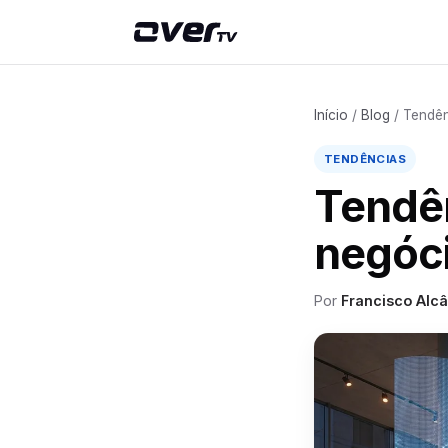
Início
/
Blog
/ Tendên
TENDÊNCIAS
Tendên
negóci
Por
Francisco Alcâ