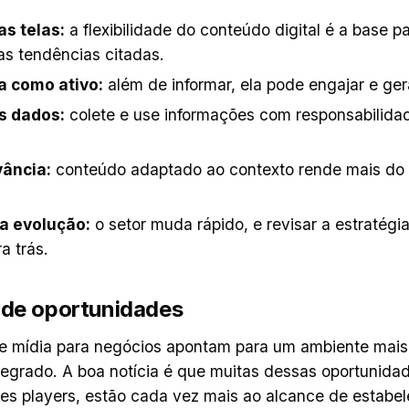
as telas:
a flexibilidade do conteúdo digital é a base p
as tendências citadas.
a como ativo:
além de informar, ela pode engajar e gera
s dados:
colete e use informações com responsabilidad
vância:
conteúdo adaptado ao contexto rende mais d
 evolução:
o setor muda rápido, e revisar a estratégi
ra trás.
 de oportunidades
e mídia para negócios apontam para um ambiente mais d
tegrado. A boa notícia é que muitas dessas oportunida
ndes players, estão cada vez mais ao alcance de estabe