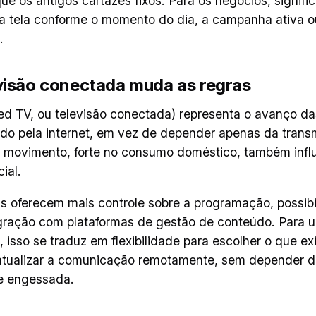
e os antigos cartazes fixos. Para os negócios, signific
a tela conforme o momento do dia, a campanha ativa ou
.
visão conectada muda as regras
d TV, ou televisão conectada) representa o avanço da
o pela internet, em vez de depender apenas da trans
se movimento, forte no consumo doméstico, também infl
ial.
s oferecem mais controle sobre a programação, possibi
egração com plataformas de gestão de conteúdo. Para 
 isso se traduz em flexibilidade para escolher o que ex
tualizar a comunicação remotamente, sem depender de
e engessada.