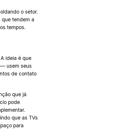
oldando o setor.
s que tendem a
mos tempos.
 A ideia é que
s — usem seus
ontos de contato
enção que já
ócio pode
mplementar.
tindo que as TVs
spaço para