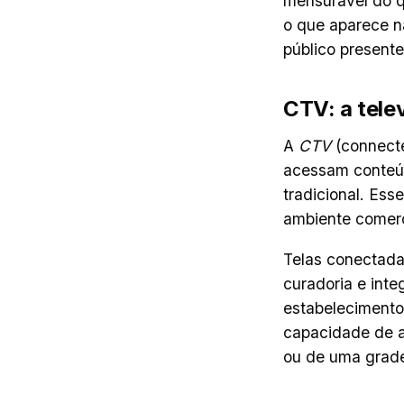
mensurável do qu
o que aparece n
público presente
CTV: a tele
A
CTV
(connecte
acessam conteúd
tradicional. Es
ambiente comerc
Telas conectada
curadoria e int
estabelecimento,
capacidade de a
ou de uma grad