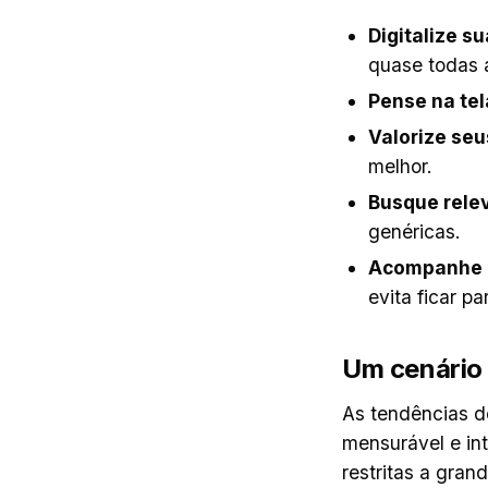
Digitalize su
quase todas 
Pense na tel
Valorize seu
melhor.
Busque rele
genéricas.
Acompanhe a
evita ficar pa
Um cenário
As tendências d
mensurável e in
restritas a gra