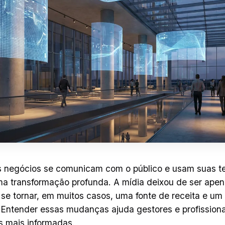
 negócios se comunicam com o público e usam suas t
a transformação profunda. A mídia deixou de ser ape
se tornar, em muitos casos, uma fonte de receita e um
 Entender essas mudanças ajuda gestores e profissiona
s mais informadas.