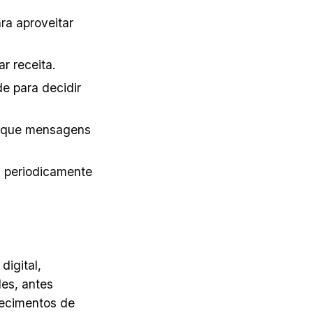
ara aproveitar
r receita.
e para decidir
o que mensagens
a periodicamente
igital,
des, antes
lecimentos de