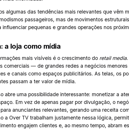
mos algumas das tendências mais relevantes que vêm m
 modismos passageiros, mas de movimentos estruturai
 a influenciar pequenas e grandes operações nos próxi
: a loja como mídia
rmações mais visíveis é o crescimento do
retail media
.
os comerciais — de grandes redes a negócios menore
es e canais como espaços publicitários. As telas, os p
entes passam a ter valor de mídia.
isso abre uma possibilidade interessante: monetizar a at
espaço. Em vez de apenas pagar por divulgação, o neg
 para anunciantes relevantes, gerando uma receita co
o a Over TV trabalham justamente nessa lógica, permi
imento engajem clientes e, ao mesmo tempo, abram e